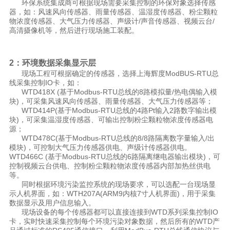
环保系统集成商可根据现场需要采集控制的环保对象选择传感
器，如：风速风向传感器、雨量传感器、温湿度传感器、粉尘颗粒
物浓度传感器、大气压力传感器、声级计/声音传感器、视频云台/
高清摄像机等，然后进行现场施工装配。
2：环境数据采集显示层
现场工程可根据确定的传感器，选择上海辉度ModBUS-RTU总
线采集控制IO卡，如：
WTD418X (基于Modbus-RTU总线的8路模拟量/热电偶输入模
块)，可采集风速风向传感器、雨量传感器、大气压力传感器等；
WTD414P(基于Modbus-RTU总线的4路Pt输入2路数字输出模
块)，可采集温湿度传感器、可输出控制粉尘颗粒物浓度传感器电
源；
WTD478C(基于Modbus-RTU总线的8/8路隔离数字量输入/出
模块)，可控制大气压力传感器供电、声级计传感器供电。
WTD466C (基于Modbus-RTU总线的6路隔离继电器输出模块)，可
控制视频云台供电、控制粉尘颗粒物浓度传感器内部加热丝供电
等。
同时根据环境污染监控系统的现场要求，可以选配一台现场显
示人机界面，如：WTH207A(ARM9内核7寸人机界面)，用于采集
数据显示及用户信息输入。
现场设备的每个传感器都可以直接连接到WTD系列采集控制IO
卡，实时快速采集控制每个环境污染对象数据，然后所有的WTD产