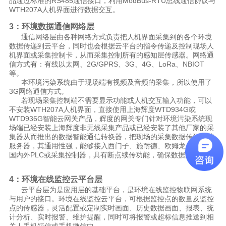
品通过标准的RS485通信接口，利用ModBus-RTU总线通信协议与
WTH207A人机界面进行数据交互。
3：环境数据通信网络层
通信网络层由各种网络方式负责把人机界面采集到的各个环境
数据传递到云平台，同时也会根据云平台的指令传递及控制现场人
机界面或采集控制卡，从而采集控制所有的感知层传感器。网络通
信方式有：有线以太网、2G/GPRS、3G、4G、LoRa、NBIOT
等。
本环境污染系统由于现场端有视频及音频的采集，所以使用了
3G网络通信方式。
若现场采集控制端不需要显示功能或人机交互输入功能，可以
不安装WTH207A人机界面，直接使用上海辉度WTD934G或
WTD936G智能云网关产品，辉度的网关专门针对环境污染系统现
场端已经安装上海辉度非无线采集产品或已经安装了其他厂家的采
集器从而推出的数据智能通信转换器，把现场的采集数据传到云端
服务器，其通用性强，能够接入西门子、施耐德、欧姆龙、三菱等
国内外PLC或采集控制器，具有断点续传功能，确保数据完整性。
4：环境在线监控云平台层
云平台层为是应用层的基础平台，是环境在线监控物联网系统
与用户的接口。环境在线监控云平台，可根据监控点的数量及监控
点的传感器，灵活配置或定制实时画面、历史数据画面、报表、统
计分析、实时报警、维护提醒，同时可将报警或超标信息推送到相