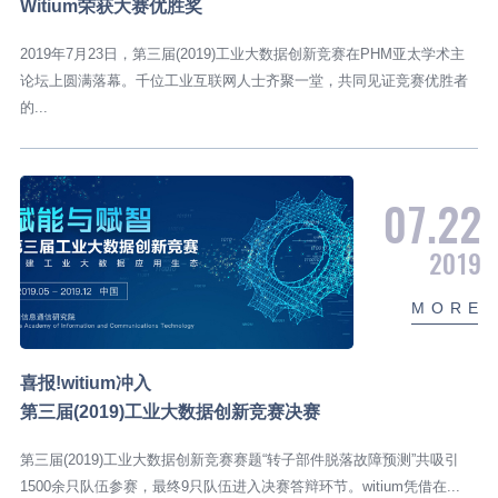
Witium荣获大赛优胜奖
2019年7月23日，第三届(2019)工业大数据创新竞赛在PHM亚太学术主
论坛上圆满落幕。千位工业互联网人士齐聚一堂，共同见证竞赛优胜者
的...
07.22
2019
M
O
R
E
喜报!witium冲入
第三届(2019)工业大数据创新竞赛决赛
第三届(2019)工业大数据创新竞赛赛题“转子部件脱落故障预测”共吸引
1500余只队伍参赛，最终9只队伍进入决赛答辩环节。witium凭借在...