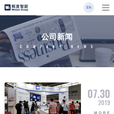
EN
公司新闻
COMPANY NEWS
07.30
2019
M
O
R
E