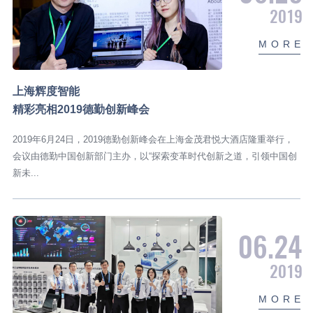
2019
M
O
R
E
上海辉度智能
精彩亮相2019德勤创新峰会
2019年6月24日，2019德勤创新峰会在上海金茂君悦大酒店隆重举行，
会议由德勤中国创新部门主办，以“探索变革时代创新之道，引领中国创
新未...
06.24
2019
M
O
R
E