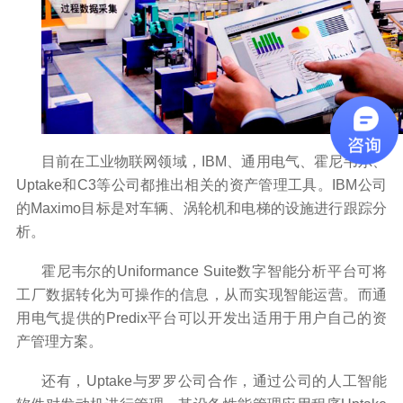
目前在工业物联网领域，
IBM
、通用电气、霍尼韦尔、
Uptake
和
C3
等公司都推出相关的资产管理工具。
IBM
公司
的
Maximo
目标是对车辆、涡轮机和电梯的设施进行跟踪分
析。
霍尼韦尔的
Uniformance Suite
数字智能分析平台可将
工厂数据转化为可操作的信息，从而实现智能运营。而通
用电气提供的
Predix
平台可以开发出适用于用户自己的资
产管理方案。
还有，
Uptake
与罗罗公司合作，通过公司的人工智能